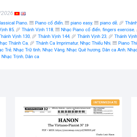
8/2026
lassical Piano
, 🎹
Piano cổ điển
, 🎹
piano easy
, 🎹
piano dễ
, 🌾
Thánh
Vịnh 85
, 🌾
Thánh Vịnh 118
, 🎹
Nhạc Piano cổ điển
,
fingers exercise
,
Thánh Vịnh 130
, 🌾
Thánh Vịnh 144
, 🌾
Thánh Vịnh 23
, 🌾
Thánh Vịnh
hạc Thánh Ca
, 🌾
Thánh Ca Imprimatur
,
Nhạc Thiếu Nhi
, 🎹
Piano Th
ạc Trẻ
,
Nhạc Trữ tình
,
Nhạc Vàng
,
Nhạc Quê hương
,
Dân ca Anh
,
Nhạ
,
Nhạc Trịnh
,
Dân ca
INTERMEDIATE