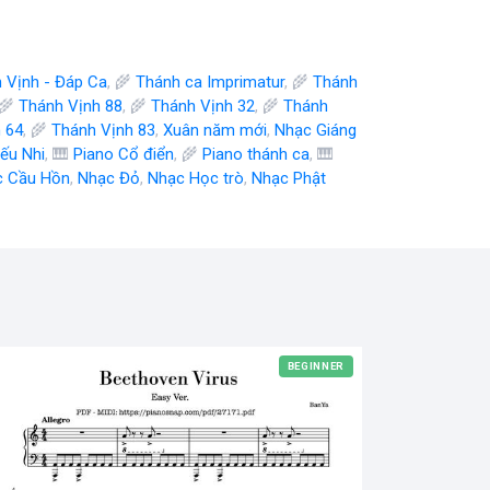
 Vịnh - Đáp Ca
, 🌾
Thánh ca Imprimatur
, 🌾
Thánh
 🌾
Thánh Vịnh 88
, 🌾
Thánh Vịnh 32
, 🌾
Thánh
 64
, 🌾
Thánh Vịnh 83
,
Xuân năm mới
,
Nhạc Giáng
iếu Nhi
, 🎹
Piano Cổ điển
, 🌾
Piano thánh ca
, 🎹
c Cầu Hồn
,
Nhạc Đỏ
,
Nhạc Học trò
,
Nhạc Phật
BEGINNER