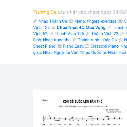
Trường Ca
cập nhật các sheet ngày 08/0
🌾
Nhạc Thánh Ca
, 🎹
Piano
,
fingers exercise
, 🎹
C
Vịnh 127
, ⛪
Chúa Nhật 4C Mùa Vọng
, 🌾
Thánh 
Vịnh 62
, 🌾
Thánh Vịnh 125
, 🌾
Thánh Vịnh 22
, 🌾
Sinh
,
Nhạc trung thu
, 🌾
Thánh Vịnh - Đáp Ca
, 🌾
N
Sheet Piano
, 🎹
Piano Easy
, 🎹
Classical Piano
,
Nh
giáo
,
Nhạc Ngoại lời Việt
,
Nhạc Quốc tế
,
Nhạc Hoa