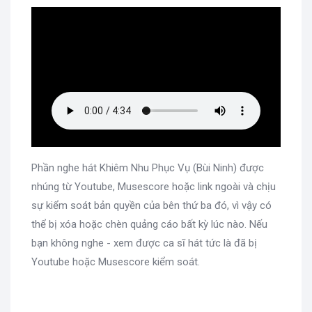
Phần nghe hát Khiêm Nhu Phục Vụ (Bùi Ninh) được
nhúng từ Youtube, Musescore hoặc link ngoài và chịu
sự kiểm soát bản quyền của bên thứ ba đó, vì vậy có
thể bị xóa hoặc chèn quảng cáo bất kỳ lúc nào. Nếu
bạn không nghe - xem được ca sĩ hát tức là đã bị
Youtube hoặc Musescore kiểm soát.