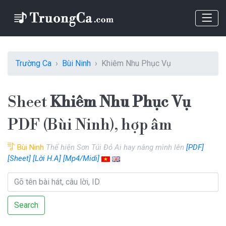
Trường Ca
Bùi Ninh
Khiêm Nhu Phục Vụ
Sheet
Khiêm Nhu Phục Vụ
PDF (Bùi Ninh), hợp âm
Bùi Ninh
Thể hiện Sơn Túi Đỏ Ai hay nâng mình lên
[PDF]
[Sheet]
[Lời H.A]
[Mp4/Midi]
Search