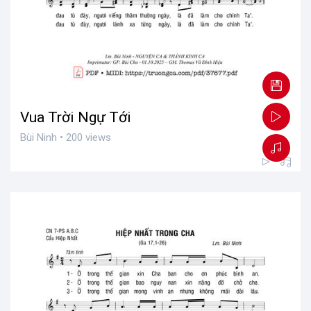
Vua Trời Ngự Tới
Bùi Ninh • 200 views