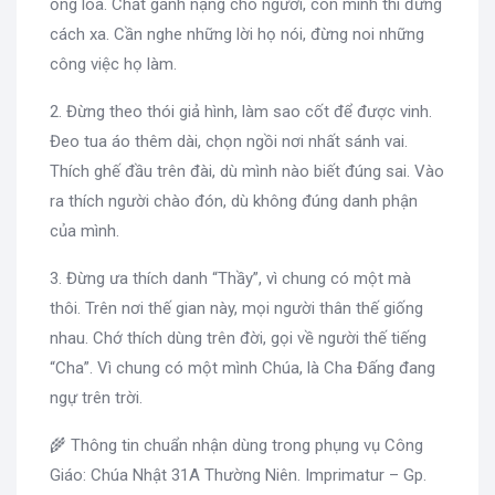
ống loa. Chất gánh nặng cho người, còn mình thì đứng
cách xa. Cần nghe những lời họ nói, đừng noi những
công việc họ làm.
2. Đừng theo thói giả hình, làm sao cốt để được vinh.
Đeo tua áo thêm dài, chọn ngồi nơi nhất sánh vai.
Thích ghế đầu trên đài, dù mình nào biết đúng sai. Vào
ra thích người chào đón, dù không đúng danh phận
của mình.
3. Đừng ưa thích danh “Thầy”, vì chung có một mà
thôi. Trên nơi thế gian này, mọi người thân thế giống
nhau. Chớ thích dùng trên đời, gọi về người thế tiếng
“Cha”. Vì chung có một mình Chúa, là Cha Đấng đang
ngự trên trời.
🌾 Thông tin chuẩn nhận dùng trong phụng vụ Công
Giáo: Chúa Nhật 31A Thường Niên. Imprimatur – Gp.