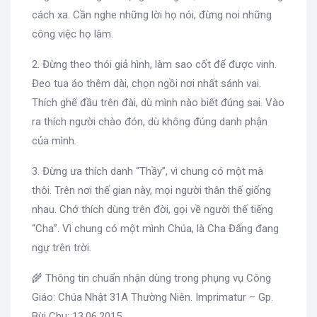
cách xa. Cần nghe những lời họ nói, đừng noi những
công việc họ làm.
2. Đừng theo thói giả hình, làm sao cốt để được vinh.
Đeo tua áo thêm dài, chọn ngồi nơi nhất sánh vai.
Thích ghế đầu trên đài, dù mình nào biết đúng sai. Vào
ra thích người chào đón, dù không đúng danh phận
của mình.
3. Đừng ưa thích danh “Thầy”, vì chung có một mà
thôi. Trên nơi thế gian này, mọi người thân thế giống
nhau. Chớ thích dùng trên đời, gọi về người thế tiếng
“Cha”. Vì chung có một mình Chúa, là Cha Đấng đang
ngự trên trời.
🌾 Thông tin chuẩn nhận dùng trong phụng vụ Công
Giáo: Chúa Nhật 31A Thường Niên. Imprimatur – Gp.
Bùi Chu: 13.06.2015