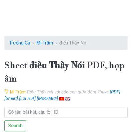
Trường Ca
Mi Trầm
điều Thầy Nói
Sheet
điều Thầy Nói
PDF, hợp
âm
Mi Trầm
Điều Thầy nói với các con giữa đêm khuya
[PDF]
[Sheet]
[Lời H.A]
[Mp4/Midi]
Search