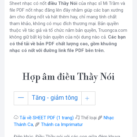
Sheet nhạc có nốt
điều Thầy Nói
của nhạc sĩ Mi Trầm và
file PDF nốt nhạc đăng lên đây nhằm giúp các bạn xướng
âm cho đúng nốt và hát thêm hay, chỉ mang tính chất
tham khảo, không có mục đích thương mại. Bản quyền
thuộc về tác giả và tổ chức nắm bản quyền, Truongca.com
không giữ bất kỳ bản quyền của nội dung nào cả.
Các bạn
có thể tải về bản PDF chất lượng cao, gồm khuông
nhạc có nốt với đường link file PDF bên trên.
Hợp âm điều Thầy Nói
Tăng - giảm tông
Tải về SHEET PDF (1 trang)
Thể loại 🌾
Nhạc
Thánh Ca
, 🌾
Thánh ca Imprimatur
Điệp khúc. Điều Thầy nói với các con giữa đêm khuya,