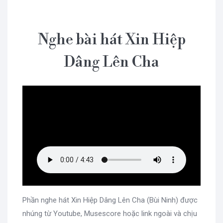
Nghe bài hát Xin Hiệp
Dâng Lên Cha
Phần nghe hát Xin Hiệp Dâng Lên Cha (Bùi Ninh) được
nhúng từ Youtube, Musescore hoặc link ngoài và chịu