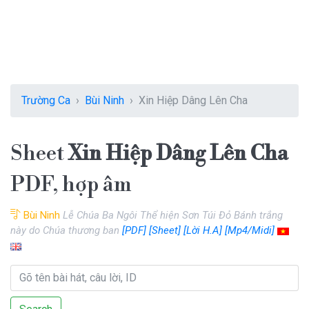
Trường Ca
Bùi Ninh
Xin Hiệp Dâng Lên Cha
Sheet
Xin Hiệp Dâng Lên Cha
PDF, hợp âm
Bùi Ninh
Lễ Chúa Ba Ngôi Thể hiện Sơn Túi Đỏ Bánh trắng
này do Chúa thương ban
[PDF]
[Sheet]
[Lời H.A]
[Mp4/Midi]