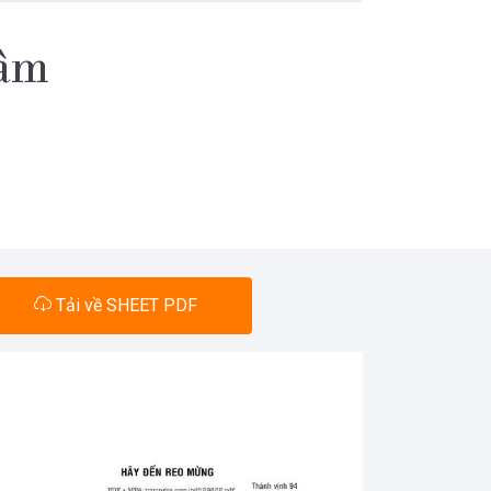
 âm
Tải về SHEET PDF