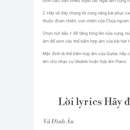
đỉnh cao, bao nhiêu tuyệt tác Ngài làm cùng 
2. Hãy về đây chung lời cùng vâng bái phục ca
thuộc đoàn chiên, con chiên của Chúa ngoan
Chọn nút dấu + để tăng tông lên nửa cung, n
âm để xem các thế bấm hợp âm của bài hát H
Mặc định là thế bấm hợp âm của Guitar, hãy c
âm cho nhạc cụ Ukulele hoặc hợp âm Piano.
Lời lyrics Hãy 
Vũ Đình Ân