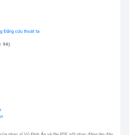
 Đấng cứu thoát ta
. 94)
:
n
Ân
của nhạc sĩ Vũ Đình Ân và file PDF nốt nhạc đăng lên đây