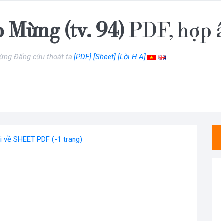
 Mừng (tv. 94)
PDF, hợp
ừng Đấng cứu thoát ta
[PDF]
[Sheet]
[Lời H.A]
i về SHEET PDF (-1 trang)