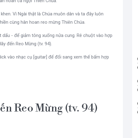
hân hoan ca ngợi Thiên Chúa.
 khen. Vì Ngài thật là Chúa muôn dân và ta đây luôn
 hiền cùng hân hoan reo mừng Thiên Chúa.
út dấu - để giảm tông xuống nửa cung. Rê chuột vào hợp
ãy đến Reo Mừng (tv. 94).
lick vào nhạc cụ [guitar] để đổi sang xem thế bấm hợp
đến Reo Mừng (tv. 94)