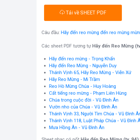
Tải về SHEET PDF
Câu đầu:
Hãy đến reo mừng đến reo mừng mừng
Các sheet PDF tương tự
Hãy đến Reo Mừng (tv
Hãy đến reo mừng - Trọng Khẩn
Hãy đến Reo Mừng - Nguyễn Duy
Thánh Vịnh 65, Hãy Reo Mừng - Viễn Xứ
Hãy Reo Mừng - Mi Trầm
Reo Hò Mừng Chúa - Huy Hoàng
Cất tiếng reo mừng - Phạm Liên Hùng
Chúa trong cuộc đời - Vũ Đình Ân
Vườn nho của Chúa - Vũ Đình Ân
Thánh Vịnh 33, Người Tìm Chúa - Vũ Đình Â
Thánh Vịnh 118, Luật Pháp Chúa - Vũ Đình 
Mưa Hồng Ân - Vũ Đình Ân
Sheet nhạc có nốt
Hãy đến Reo Mừng (tv. 94)