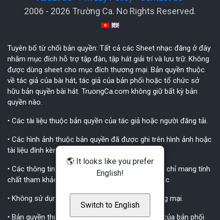
2006 - 2026 Trường Ca. No Rights Reserved.
Tuyên bố từ chối bản quyền: Tất cả các Sheet nhạc đăng ở đây
nhằm mục đích hỗ trợ tập đàn, tập hát giải trí và lưu trữ. Không
được dùng sheet cho mục đích thương mại. Bản quyền thuộc
về tác giả của bài hát, tác giả của bản phối hoặc tổ chức sở
hữu bản quyền bài hát. TruongCa.com không giữ bất kỳ bản
quyền nào.
• Các tài liệu thuộc bản quyền của tác giả hoặc người đăng tải.
• Các hình ảnh thuộc bản quyền đã được ghi trên hình ảnh hoặc
tài liệu đính kèm.
🌎 It looks like you prefer
• Các thông tin, nhận định, các gợi ý trong tài liệu chỉ mang tính
English!
chất tham khảo, không mang thêm ý nghĩa gì khác
• Không sử dụng các tài liệu cho mục đích thương mại.
Switch to English
• Bản quyền thuộc về tác giả của bài hát, tác giả của bản phối