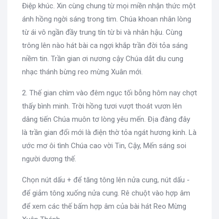
Điệp khúc. Xin cùng chung từ mọi miền nhận thức một
ánh hồng ngời sáng trong tim. Chúa khoan nhân lòng
từ ái vô ngần đầy trung tín từ bi và nhân hậu. Cùng
trông lên nào hát bài ca ngợi khắp trần đời tỏa sáng
niềm tin. Trần gian ơi nương cậy Chúa dắt dìu cung
nhạc thánh bừng reo mừng Xuân mới.
2. Thế gian chìm vào đêm ngục tối bỗng hôm nay chợt
thấy bình minh. Trời hồng tươi vượt thoát vươn lên
dâng tiến Chúa muôn tơ lòng yêu mến. Địa đàng đây
là trần gian đổi mới là điện thờ tỏa ngát hương kinh. Là
ước mơ ôi tình Chúa cao vời Tin, Cậy, Mến sáng soi
người dương thế.
Chọn nút dấu + để tăng tông lên nửa cung, nút dấu -
để giảm tông xuống nửa cung. Rê chuột vào hợp âm
để xem các thế bấm hợp âm của bài hát Reo Mừng