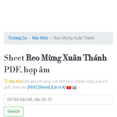
Trường Ca
Mai Khôi
Reo Mừng Xuân Thánh
Sheet
Reo Mừng Xuân Thánh
PDF, hợp âm
Mai Khôi
Đã qua rồi từng cơn đột biến nhánh sông xưa trở
giấc bình yên
[PDF]
[Sheet]
[Lời H.A]
Search