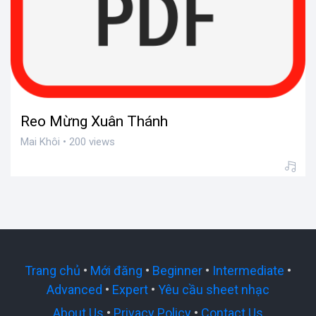
Reo Mừng Xuân Thánh
Mai Khôi • 200 views
Trang chủ
•
Mới đăng
•
Beginner
•
Intermediate
•
Advanced
•
Expert
•
Yêu cầu sheet nhạc
About Us
•
Privacy Policy
•
Contact Us