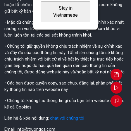
hoặc tổ chức sở hữu bản quyền bài hát. Truongca.com không
Stay in
giữ bất kỳ bản quyền nào.
Vietnamese
• Mặc dù chúng tôi luôn cố gắng để thông tin là chính xác nhất,
nhưng xin vui lòng xem đây chỉ là các thông tin tham khảo vì
luôn luôn tồn tại các sai sót không tránh khỏi.
• Chúng tôi giữ quyền không chịu trách nhiệm về sự chính xác
và đầy đủ của các thông tin này. Tất nhiên chúng tôi sẽ không
chịu trách nhiệm với bất cứ ai về bất kỳ thiệt hại trực tiếp hoặc
gián tiếp hoặc do hậu quả liên quan đến các thông tin của
chúng tôi, được đăng website này và/hoặc bất kỳ nơi nào khác.
• Các bạn được quyền copy, sao chụp, đăng lại, phân phối bất
kỳ thông tin nào trên website này.
• Chúng tôi không lưu thông tin gì của bạn trên website này cả,
kể cả Cookies
Liên hệ & xóa nội dung:
chat với chúng tôi
Email:
info@truongca.com