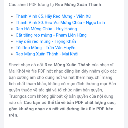
Các sheet PDF tương tự
Reo Mừng Xuân Thánh
:
Thánh Vịnh 65, Hãy Reo Mừng - Viễn Xứ
Thánh Vịnh 80, Reo Vui Mừng Chúa - Ngọc Linh
Reo Hò Mừng Chúa - Huy Hoàng
Cất tiếng reo mừng - Phạm Liên Hùng
Hãy đến reo mừng - Trọng Khẩn
Tôi Reo Mừng - Trần Văn Huyến
Reo Mừng Xuân Thánh - Mai Khôi
Sheet nhạc có nốt
Reo Mừng Xuân Thánh
của nhạc sĩ
Mai Khôi và file PDF nốt nhạc đăng lên đây nhằm giúp các
bạn xướng âm cho đúng nốt và hát thêm hay, chỉ mang
tính chất tham khảo, không có mục đích thương mại. Bản
quyền thuộc về tác giả và tổ chức nắm bản quyền,
Truongca.com không giữ bất kỳ bản quyền của nội dung
nào cả.
Các bạn có thể tải về bản PDF chất lượng cao,
gồm khuông nhạc có nốt với đường link file PDF bên
trên.