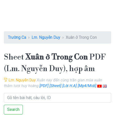
Trường Ca
Lm. Nguyễn Duy
Xuân ở Trong Con
Sheet
Xuân ở Trong Con
PDF
(Lm. Nguyễn Duy), hợp âm
Lm. Nguyễn Duy
Xuân nay đến cùng trần gian mùa xuân
thắm tươi huy hoàng
[PDF]
[Sheet]
[Lời H.A]
[Mp4/Midi]
Search