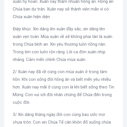
xuân hỷ hoan. Xuân nay thấm nhuần hồng ân. Hồng ân
Chúa ban dư tràn. Xuân nay sẽ thành viên mãn vì có
Chúa xuân hiện diện
Điệp khúc: Xin dâng lên xuân đầy sắc, xin dâng lên
xuân vẹn toàn. Mùa xuân về sẽ không phai tàn là xuân
trong Chúa bình an. Xin yêu thương luôn nồng nàn.
Trong tim con luôn rộn ràng. Lời ca đón xuân nhịp
nhàng. Cảm mến chính Chúa mùa xuân.
2/ Xuân nay đã về cùng con mùa xuân ở trong tâm
hồn. Khi con sống đời hồng ân và biết mến yêu nhiều
hơn. Xuân nay mãi ở cùng con là khi biết sống theo Tin
Mừng. Con vui với đời nhân chứng để Chúa đến trong
cuộc đời.
3/ Xin dâng tháng ngày đời con cùng bao ước mơ
chưa tròn. Con xin Chúa Tể càn khôn đổ xuống chứa