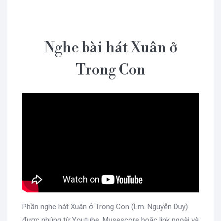
Nghe bài hát Xuân ở
Trong Con
Phần nghe hát Xuân ở Trong Con (Lm. Nguyễn Duy)
được nhúng từ Youtube, Musescore hoặc link ngoài và