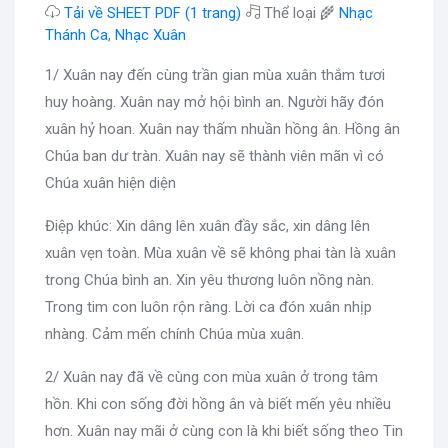
Tải về SHEET PDF (1 trang)
Thể loại 🌾
Nhạc
Thánh Ca
,
Nhạc Xuân
1/ Xuân nay đến cùng trần gian mùa xuân thắm tươi
huy hoàng. Xuân nay mở hội bình an. Người hãy đón
xuân hỷ hoan. Xuân nay thấm nhuần hồng ân. Hồng ân
Chúa ban dư tràn. Xuân nay sẽ thành viên mãn vì có
Chúa xuân hiện diện
Điệp khúc: Xin dâng lên xuân đầy sắc, xin dâng lên
xuân vẹn toàn. Mùa xuân về sẽ không phai tàn là xuân
trong Chúa bình an. Xin yêu thương luôn nồng nàn.
Trong tim con luôn rộn ràng. Lời ca đón xuân nhịp
nhàng. Cảm mến chính Chúa mùa xuân.
2/ Xuân nay đã về cùng con mùa xuân ở trong tâm
hồn. Khi con sống đời hồng ân và biết mến yêu nhiều
hơn. Xuân nay mãi ở cùng con là khi biết sống theo Tin