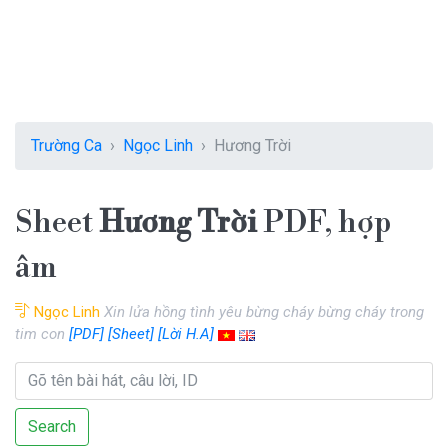
Trường Ca
Ngọc Linh
Hương Trời
Sheet
Hương Trời
PDF, hợp
âm
Ngọc Linh
Xin lửa hồng tình yêu bừng cháy bừng cháy trong
tim con
[PDF]
[Sheet]
[Lời H.A]
Search