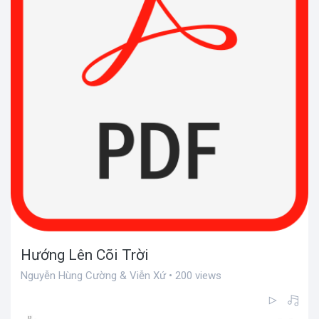
Hướng Lên Cõi Trời
Nguyễn Hùng Cường & Viễn Xứ • 200 views