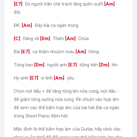
[
E7
]
Dù người trần chê trách lãng quên suốt
[
Am
]
đời.
ĐK:
[
Am
]
Đây bài ca ngàn trùng
[
C
]
Dâng về
[
Dm
]
Thiên
[
Am
]
Chúa
Bài
[
E7
]
ca thắm nhuộm máu
[
Am
]
hồng
Từng bao
[
Dm
]
người anh
[
E7
]
dũng tiến
[
Dm
]
lên
Hy sinh
[
E7
]
vì tình
[
Am
]
yêu.
Chọn nút dấu + để tăng tông lên nửa cung, nút dấu -
để giảm tông xuống nửa cung. Rê chuột vào hợp âm
để xem các thế bấm hợp âm của bài hát Bài ca ngàn
trùng Sheet Piano đệm hát.
Mặc định là thế bấm hợp âm của Guitar, hãy click vào