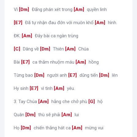
Vì
[
Dm
]
Đấng phán xét trong
[
Am
]
quyền linh
[
E7
]
Đã tự nhận đau đớn với muôn khổ
[
Am
]
hình.
ĐK:
[
Am
]
Đây bài ca ngàn trùng
[
C
]
Dâng về
[
Dm
]
Thiên
[
Am
]
Chúa
Bài
[
E7
]
ca thắm nhuộm máu
[
Am
]
hồng
Từng bao
[
Dm
]
người anh
[
E7
]
dũng tiến
[
Dm
]
lên
Hy sinh
[
E7
]
vì tình
[
Am
]
yêu.
3. Tay Chúa
[
Am
]
hằng che chở phù
[
G
]
hộ
Quân
[
Dm
]
thù sẽ phải
[
Am
]
lui
Họ
[
Dm
]
chiến thắng hát ca
[
Am
]
mừng vui