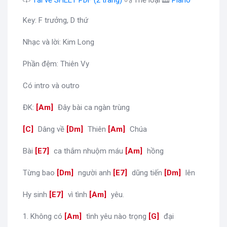
Key: F trưởng, D thứ
Nhạc và lời: Kim Long
Phần đệm: Thiên Vy
Có intro và outro
ĐK:
[
Am
]
Đây bài ca ngàn trùng
[
C
]
Dâng về
[
Dm
]
Thiên
[
Am
]
Chúa
Bài
[
E7
]
ca thắm nhuộm máu
[
Am
]
hồng
Từng bao
[
Dm
]
người anh
[
E7
]
dũng tiến
[
Dm
]
lên
Hy sinh
[
E7
]
vì tình
[
Am
]
yêu.
1. Không có
[
Am
]
tình yêu nào trọng
[
G
]
đại