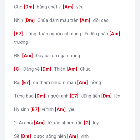
Cho
[
Dm
]
bằng chết vì
[
Am
]
yêu
Nhìn
[
Dm
]
Chúa đãm máu trên
[
Am
]
đồi cao
[
E7
]
Từng đoàn người anh dũng tiến lên pháp
[
Am
]
trường.
ĐK:
[
Am
]
Đây bài ca ngàn trùng
[
C
]
Dâng về
[
Dm
]
Thiên
[
Am
]
Chúa
Bài
[
E7
]
ca thắm nhuộm máu
[
Am
]
hồng
Từng bao
[
Dm
]
người anh
[
E7
]
dũng tiến
[
Dm
]
lên
Hy sinh
[
E7
]
vì tình
[
Am
]
yêu.
2. Ai chối
[
Am
]
từ xác phàm trần
[
G
]
lụy
Sẽ
[
Dm
]
được sống hiển
[
Am
]
vinh