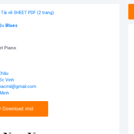
Tải về SHEET PDF (2 trang)
iệu
Blues
t Piano
:
Châu
ốc Vinh
acmil@gmail.com
 Minh
Download .mid