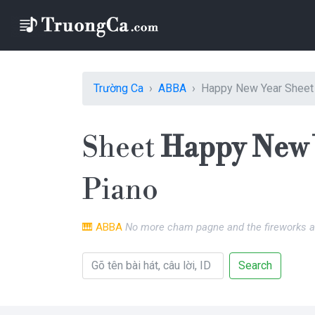
Trường Ca
ABBA
Happy New Year Sheet
Sheet
Happy New 
Piano
🎹
ABBA
No more cham pagne and the fireworks a
Search