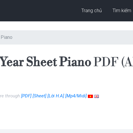
Trang chủ
Tìm kiếm
 Piano
Year Sheet Piano
PDF (A
re through
[PDF]
[Sheet]
[Lời H.A]
[Mp4/Midi]