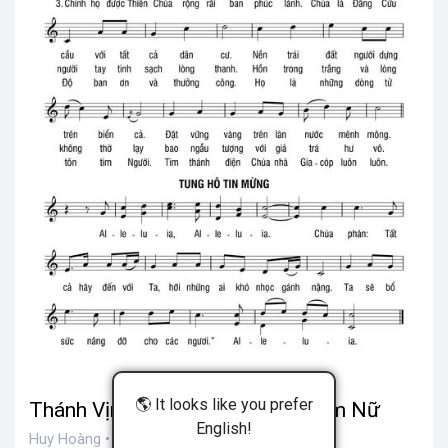
🌎 It looks like you prefer
Thánh Vịnh 23, Lễ Các Thánh Nam Nữ
English!
Huy Hoàng • 200 views