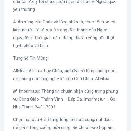
của tôi. Và ly tôi chứa rượu ngon dư tràn vì Người quá
yêu thương.
4. Ân sủng của Chúa và lòng nhân từ, theo tôi trọn cả
kiếp người. Tôi được ở trong đền thánh của Người
ngày đêm. Thời gian năm tháng dài lâu vững bền thật
hạnh phúc vô biên.
Tung hô Tin Mừng:
Alleluia, Alleluia. Lạy Chúa, xin hãy mở lòng chúng con,
để chúng con lắng nghe lời của Con Chúa. Alleiluia.
🌾 Imprimatur, Thông tin chuẩn nhận dùng trong phụng
vụ Công Giáo: Thánh Vịnh – Đáp Ca. Imprimatur – Gp.
Nha Trang: 24.01.2003
Chọn nút dấu + để tăng tông lên nửa cung, nút dấu -
để giảm tông xuống nửa cung. Rê chuột vào hợp âm