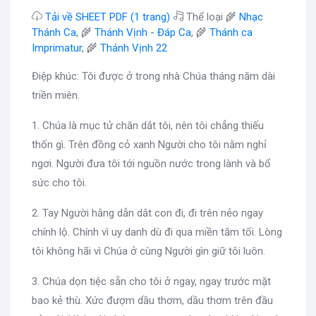
Tải về SHEET PDF (1 trang)
Thể loại 🌾
Nhạc
Thánh Ca
, 🌾
Thánh Vịnh - Đáp Ca
, 🌾
Thánh ca
Imprimatur
, 🌾
Thánh Vịnh 22
Điệp khúc: Tôi được ở trong nhà Chúa tháng năm dài
triền miên.
1. Chúa là mục tử chăn dắt tôi, nên tôi chẳng thiếu
thốn gì. Trên đồng cỏ xanh Người cho tôi nằm nghỉ
ngơi. Người đưa tôi tới nguồn nước trong lành và bổ
sức cho tôi.
2. Tay Người hằng dẫn dắt con đi, đi trên nẻo ngay
chính lộ. Chính vì uy danh dù đi qua miền tăm tối. Lòng
tôi không hãi vì Chúa ở cùng Người gìn giữ tôi luôn.
3. Chúa dọn tiệc sẵn cho tôi ở ngay, ngay trước mặt
bao kẻ thù. Xức đượm dầu thơm, dầu thơm trên đầu