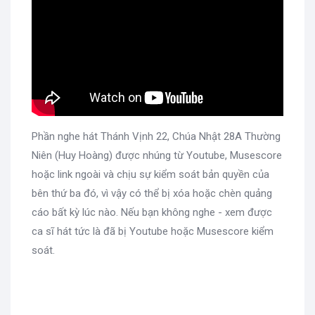
Phần nghe hát Thánh Vịnh 22, Chúa Nhật 28A Thường
Niên (Huy Hoàng) được nhúng từ Youtube, Musescore
hoặc link ngoài và chịu sự kiểm soát bản quyền của
bên thứ ba đó, vì vậy có thể bị xóa hoặc chèn quảng
cáo bất kỳ lúc nào. Nếu bạn không nghe - xem được
ca sĩ hát tức là đã bị Youtube hoặc Musescore kiểm
soát.