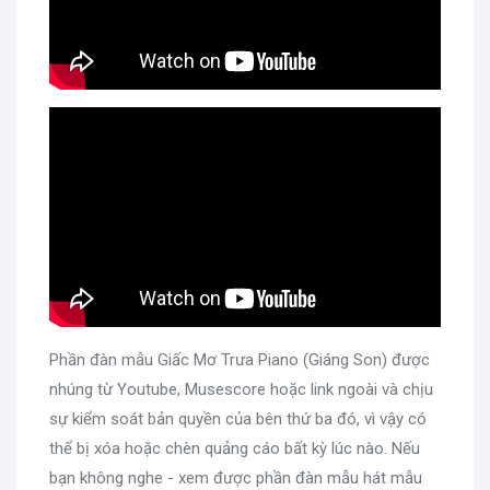
Phần đàn mẫu Giấc Mơ Trưa Piano (Giáng Son) được
nhúng từ Youtube, Musescore hoặc link ngoài và chịu
sự kiểm soát bản quyền của bên thứ ba đó, vì vậy có
thể bị xóa hoặc chèn quảng cáo bất kỳ lúc nào. Nếu
bạn không nghe - xem được phần đàn mẫu hát mẫu