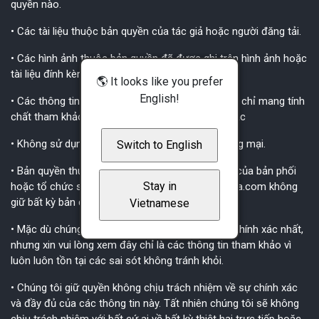
quyền nào.
• Các tài liệu thuộc bản quyền của tác giả hoặc người đăng tải.
• Các hình ảnh thuộc bản quyền đã được ghi trên hình ảnh hoặc
tài liệu đính kèm.
🌎 It looks like you prefer
English!
• Các thông tin, nhận định, các gợi ý trong tài liệu chỉ mang tính
chất tham khảo, không mang thêm ý nghĩa gì khác
• Không sử dụng các tài liệu cho mục đích thương mại.
Switch to English
• Bản quyền thuộc về tác giả của bài hát, tác giả của bản phối
Stay in
hoặc tổ chức sở hữu bản quyền bài hát. Truongca.com không
giữ bất kỳ bản quyền nào.
Vietnamese
• Mặc dù chúng tôi luôn cố gắng để thông tin là chính xác nhất,
nhưng xin vui lòng xem đây chỉ là các thông tin tham khảo vì
luôn luôn tồn tại các sai sót không tránh khỏi.
• Chúng tôi giữ quyền không chịu trách nhiệm về sự chính xác
và đầy đủ của các thông tin này. Tất nhiên chúng tôi sẽ không