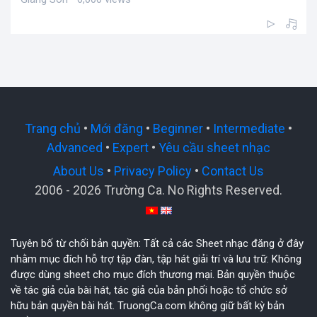
Trang chủ
•
Mới đăng
•
Beginner
•
Intermediate
•
Advanced
•
Expert
•
Yêu cầu sheet nhạc
About Us
•
Privacy Policy
•
Contact Us
2006 - 2026 Trường Ca. No Rights Reserved.
Tuyên bố từ chối bản quyền: Tất cả các Sheet nhạc đăng ở đây
nhằm mục đích hỗ trợ tập đàn, tập hát giải trí và lưu trữ. Không
được dùng sheet cho mục đích thương mại. Bản quyền thuộc
về tác giả của bài hát, tác giả của bản phối hoặc tổ chức sở
hữu bản quyền bài hát. TruongCa.com không giữ bất kỳ bản