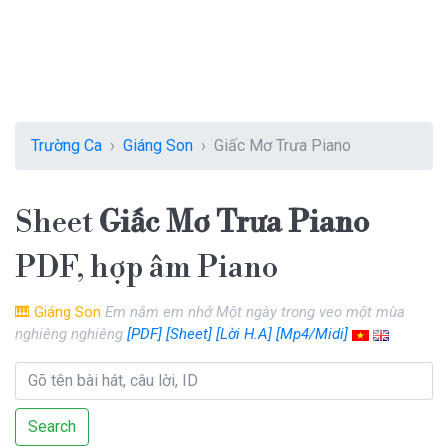
Trường Ca
Giáng Son
Giấc Mơ Trưa Piano
Sheet
Giấc Mơ Trưa Piano
PDF, hợp âm Piano
🎹
Giáng Son
Em nằm em nhớ Một ngày trong veo một mùa
nghiêng nghiêng
[PDF]
[Sheet]
[Lời H.A]
[Mp4/Midi]
Search