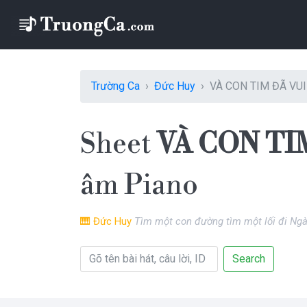
Trường Ca
Đức Huy
VÀ CON TIM ĐÃ VUI
Sheet
VÀ CON TIM
âm Piano
🎹
Đức Huy
Tìm một con đường tìm một lối đi Ngà
Search