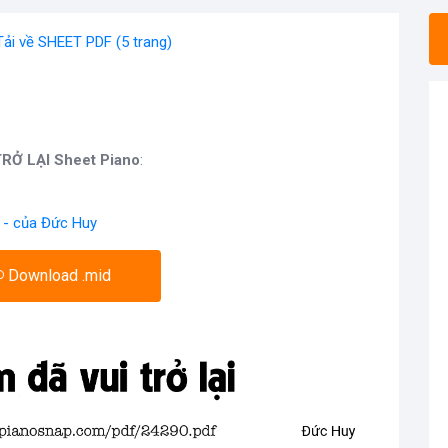
Tải về SHEET PDF (5 trang)
RỞ LẠI Sheet Piano
:
 - của Đức Huy
Download .mid