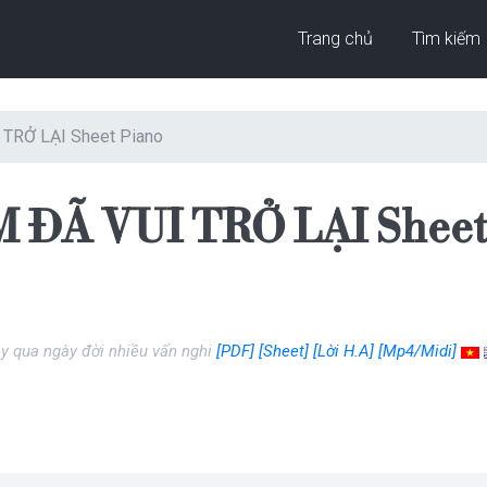
Trang chủ
Tìm kiếm
 TRỞ LẠI Sheet Piano
 ĐÃ VUI TRỞ LẠI Sheet
y qua ngày đời nhiều vấn nghi
[PDF]
[Sheet]
[Lời H.A]
[Mp4/Midi]