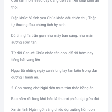
Con tâm hồn nhiều cay đắng đến van xin chút bình an
thôi.
Điệp khúc: Vì tình yêu Chúa khắc dấu thiên thu, Thập
tự thương đau chứng tích hy sinh.
Dù tín nghĩa trần gian như mây ban sáng, như màn
sương sớm tàn.
Từ đồi Can-vê Chúa nhắc tên con, để rồi hôm nay
tiếng hát vang lên.
Ngục tối những ngày xanh lung lay tan biến trong đại
dương Thánh ân.
2. Con mong chờ Ngài đến mưa tràn thác hồng ân.
Bao năm rồi lòng khô héo lá thu rơi phiêu dạt giữa đời.
Xin ân tình Ngài ngời sáng chiếu dọi xuống hồn con.