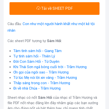
Tải về SHEET PDF
Câu đầu:
Con như một người hành khất như một kẻ tội
nhân
Các sheet PDF tương tự
Sám Hối
:
Tâm tình sám hối - Giang Tâm
Tự tình sám hối - Thiên Lý
Đời Con Sám Hối - Từ Duyên
Khi Thái Sơn ngả bóng cuối trời - Trầm Hương
Ơn gọi của ngôi sao - Trầm Hương
Từ lúc Mẹ nói lời xin vâng - Trầm Hương
Thắp sáng trong con - Trầm Hương
Đi về nhà Chúa - Trầm Hương
Sheet nhạc có nốt
Sám Hối
của nhạc sĩ Trầm Hương và
file PDF nốt nhạc đăng lên đây nhằm giúp các bạn xướng
âm cho đúng nốt và hát thêm hay, chỉ mang tính chất