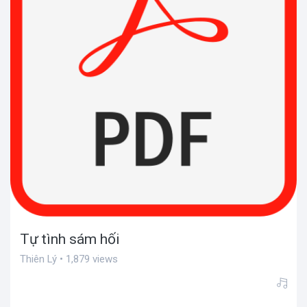
Tự tình sám hối
Thiên Lý • 1,879 views