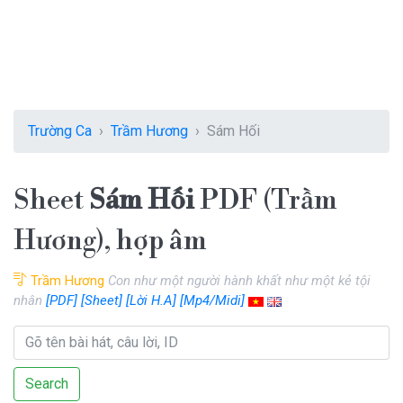
Trường Ca
Trầm Hương
Sám Hối
Sheet
Sám Hối
PDF (Trầm
Hương), hợp âm
Trầm Hương
Con như một người hành khất như một kẻ tội
nhân
[PDF]
[Sheet]
[Lời H.A]
[Mp4/Midi]
Search