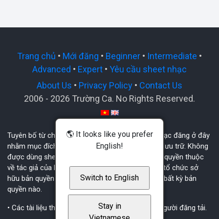
Trang chủ
•
Mới đăng
•
Beginner
•
Intermediate
•
Advanced
•
Expert
•
Yêu cầu sheet nhạc
About Us
•
Privacy Policy
•
Contact Us
2006 - 2026 Trường Ca. No Rights Reserved.
🌎 It looks like you prefer
Tuyên bố từ chối bản quyền: Tất cả các Sheet nhạc đăng ở đây
English!
nhằm mục đích hỗ trợ tập đàn, tập hát giải trí và lưu trữ. Không
được dùng sheet cho mục đích thương mại. Bản quyền thuộc
về tác giả của bài hát, tác giả của bản phối hoặc tổ chức sở
Switch to English
hữu bản quyền bài hát. TruongCa.com không giữ bất kỳ bản
quyền nào.
Stay in
• Các tài liệu thuộc bản quyền của tác giả hoặc người đăng tải.
Vietnamese