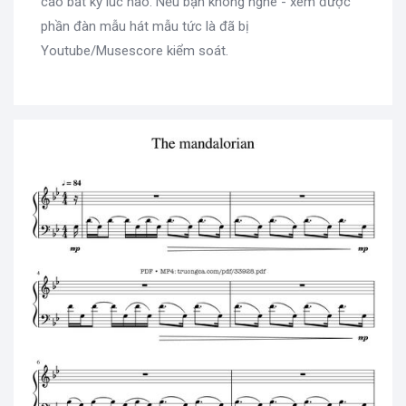
cáo bất kỳ lúc nào. Nếu bạn không nghe - xem được
phần đàn mẫu hát mẫu tức là đã bị
Youtube/Musescore kiểm soát.