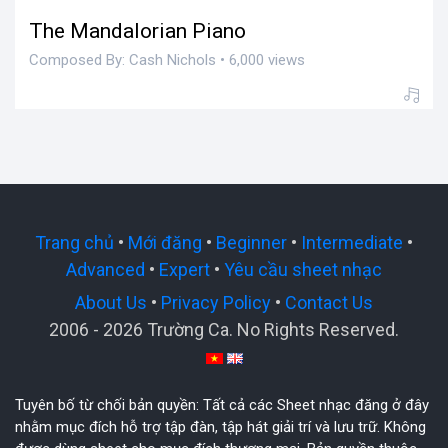
The Mandalorian Piano
Composed By: Cash Nichols • 6,000 views
Trang chủ
•
Mới đăng
•
Beginner
•
Intermediate
•
Advanced
•
Expert
•
Yêu cầu sheet nhạc
About Us
•
Privacy Policy
•
Contact Us
2006 - 2026 Trường Ca. No Rights Reserved.
Tuyên bố từ chối bản quyền: Tất cả các Sheet nhạc đăng ở đây
nhằm mục đích hỗ trợ tập đàn, tập hát giải trí và lưu trữ. Không