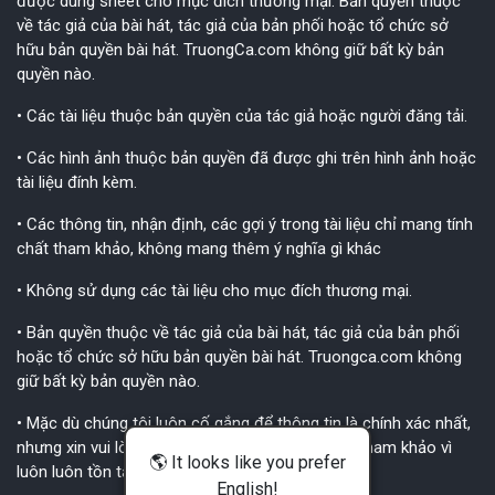
được dùng sheet cho mục đích thương mại. Bản quyền thuộc
về tác giả của bài hát, tác giả của bản phối hoặc tổ chức sở
hữu bản quyền bài hát. TruongCa.com không giữ bất kỳ bản
quyền nào.
• Các tài liệu thuộc bản quyền của tác giả hoặc người đăng tải.
• Các hình ảnh thuộc bản quyền đã được ghi trên hình ảnh hoặc
tài liệu đính kèm.
• Các thông tin, nhận định, các gợi ý trong tài liệu chỉ mang tính
chất tham khảo, không mang thêm ý nghĩa gì khác
• Không sử dụng các tài liệu cho mục đích thương mại.
• Bản quyền thuộc về tác giả của bài hát, tác giả của bản phối
hoặc tổ chức sở hữu bản quyền bài hát. Truongca.com không
giữ bất kỳ bản quyền nào.
• Mặc dù chúng tôi luôn cố gắng để thông tin là chính xác nhất,
nhưng xin vui lòng xem đây chỉ là các thông tin tham khảo vì
🌎 It looks like you prefer
luôn luôn tồn tại các sai sót không tránh khỏi.
English!