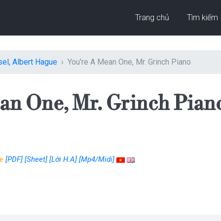
Trang chủ
Tìm kiếm
el, Albert Hague
You're A Mean One, Mr. Grinch Piano
an One, Mr. Grinch Pian
ue
[PDF]
[Sheet]
[Lời H.A]
[Mp4/Midi]