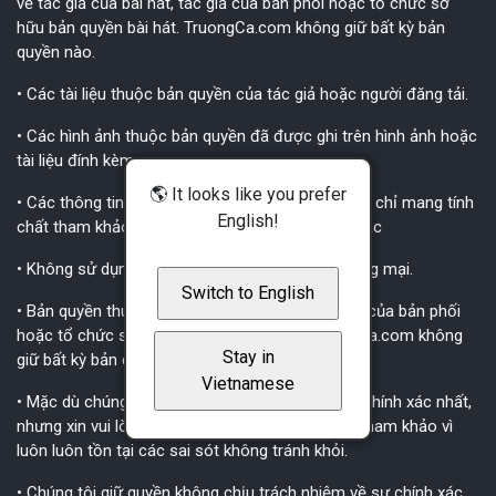
về tác giả của bài hát, tác giả của bản phối hoặc tổ chức sở
hữu bản quyền bài hát. TruongCa.com không giữ bất kỳ bản
quyền nào.
• Các tài liệu thuộc bản quyền của tác giả hoặc người đăng tải.
• Các hình ảnh thuộc bản quyền đã được ghi trên hình ảnh hoặc
tài liệu đính kèm.
🌎 It looks like you prefer
• Các thông tin, nhận định, các gợi ý trong tài liệu chỉ mang tính
English!
chất tham khảo, không mang thêm ý nghĩa gì khác
• Không sử dụng các tài liệu cho mục đích thương mại.
Switch to English
• Bản quyền thuộc về tác giả của bài hát, tác giả của bản phối
hoặc tổ chức sở hữu bản quyền bài hát. Truongca.com không
Stay in
giữ bất kỳ bản quyền nào.
Vietnamese
• Mặc dù chúng tôi luôn cố gắng để thông tin là chính xác nhất,
nhưng xin vui lòng xem đây chỉ là các thông tin tham khảo vì
luôn luôn tồn tại các sai sót không tránh khỏi.
• Chúng tôi giữ quyền không chịu trách nhiệm về sự chính xác