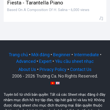
Fiesta - Tarantella Piano
Based On A Composition Of H. Salina • 6,000 views
Trang chủ
•
Mới đăng
•
Beginner
•
Intermediate
•
Advanced
•
Expert
•
Yêu cầu sheet nhạc
About Us
•
Privacy Policy
•
Contact Us
2006 - 2026 Trường Ca. No Rights Reserved.
Tuyên bố từ chối bản quyền: Tất cả các Sheet nhạc đăng ở đây
nhằm mục đích hỗ trợ tập đàn, tập hát giải trí và lưu trữ. Không
được dùng sheet cho mục đích thương mại. Bản quyền thuộc