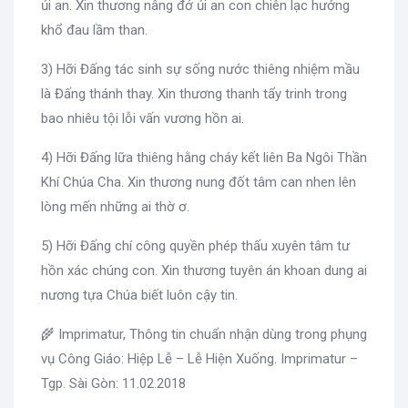
ủi an. Xin thương nâng đở ủi an con chiên lạc hướng
khổ đau lầm than.
3) Hỡi Đấng tác sinh sự sống nước thiêng nhiệm mầu
là Đấng thánh thay. Xin thương thanh tẩy trinh trong
bao nhiêu tội lỗi vấn vương hồn ai.
4) Hỡi Đấng lữa thiêng hằng cháy kết liên Ba Ngôi Thần
Khí Chúa Cha. Xin thương nung đốt tâm can nhen lên
lòng mến những ai thờ ơ.
5) Hỡi Đấng chí công quyền phép thấu xuyên tâm tư
hồn xác chúng con. Xin thương tuyên án khoan dung ai
nương tựa Chúa biết luôn cậy tin.
🌾 Imprimatur, Thông tin chuẩn nhận dùng trong phụng
vụ Công Giáo: Hiệp Lễ – Lễ Hiện Xuống. Imprimatur –
Tgp. Sài Gòn: 11.02.2018