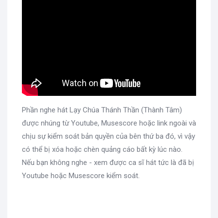
Phần nghe hát Lạy Chúa Thánh Thần (Thành Tâm)
được nhúng từ Youtube, Musescore hoặc link ngoài và
chịu sự kiểm soát bản quyền của bên thứ ba đó, vì vậy
có thể bị xóa hoặc chèn quảng cáo bất kỳ lúc nào.
Nếu bạn không nghe - xem được ca sĩ hát tức là đã bị
Youtube hoặc Musescore kiểm soát.