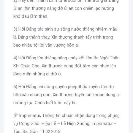
2) Hãy đến Thánh Linh từ ái suối ơn mát trong là Đấng
ủi an. Xin thương nâng đở ủi an con chiên lạc hướng
khổ đau lầm than.
3) Hỡi Đấng tác sinh sự sống nước thiêng nhiệm mầu
là Đấng thánh thay. Xin thương thanh tẩy trinh trong
bao nhiêu tội lỗi vấn vương hồn ai.
4) Hỡi Đấng lữa thiêng hằng cháy kết liên Ba Ngôi Thần
Khí Chúa Cha. Xin thương nung đốt tâm can nhen lên
lòng mến những ai thờ ơ.
5) Hỡi Đấng chí công quyền phép thấu xuyên tâm tư
hồn xác chúng con. Xin thương tuyên án khoan dung ai
nương tựa Chúa biết luôn cậy tin.
🌾 Imprimatur, Thông tin chuẩn nhận dùng trong phụng
vụ Công Giáo: Hiệp Lễ – Lễ Hiện Xuống. Imprimatur –
Tgp. Sài Gòn: 11.02.2018