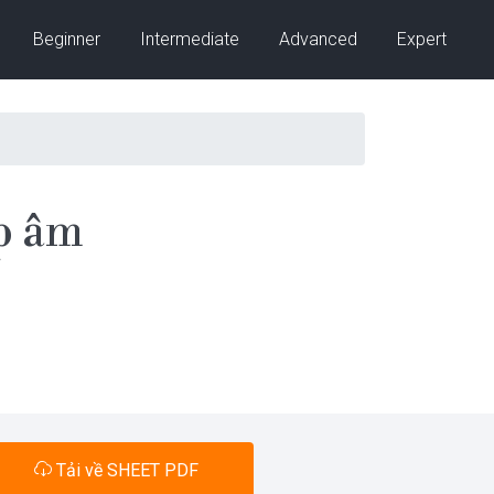
Beginner
Intermediate
Advanced
Expert
p âm
Tải về SHEET PDF