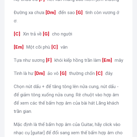
Đường xa chưa
[
Dm
]
đến sao
[
G
]
tình còn vương ớ
ơ.
[
C
]
Xin trả về
[
G
]
cho người
[
Em
]
Một cõi phù
[
C
]
vân
Tựa như sương
[
F
]
khói kiếp hồng trần làm
[
Em
]
mây
Tình là hư
[
Dm
]
ảo vô
[
G
]
thường chốn
[
C
]
đây.
Chọn nút dấu + để tăng tông lên nửa cung, nút dấu -
để giảm tông xuống nửa cung. Rê chuột vào hợp âm
để xem các thế bấm hợp âm của bài hát Lãng khách
trần gian.
Mặc định là thế bấm hợp âm của Guitar, hãy click vào
nhạc cụ [guitar] để đổi sang xem thế bấm hợp âm cho