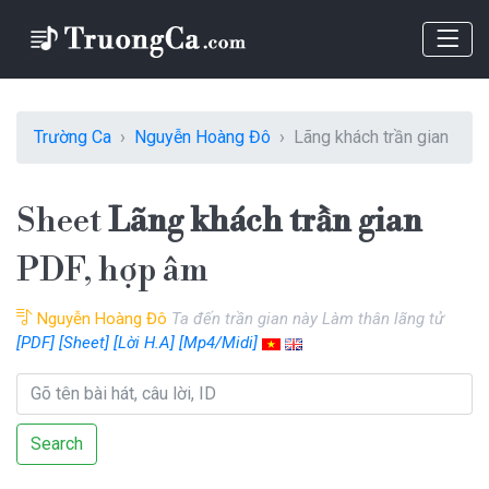
Trường Ca
Nguyễn Hoàng Đô
Lãng khách trần gian
Sheet
Lãng khách trần gian
PDF, hợp âm
Nguyễn Hoàng Đô
Ta đến trần gian này Làm thân lãng tử
[PDF]
[Sheet]
[Lời H.A]
[Mp4/Midi]
Search