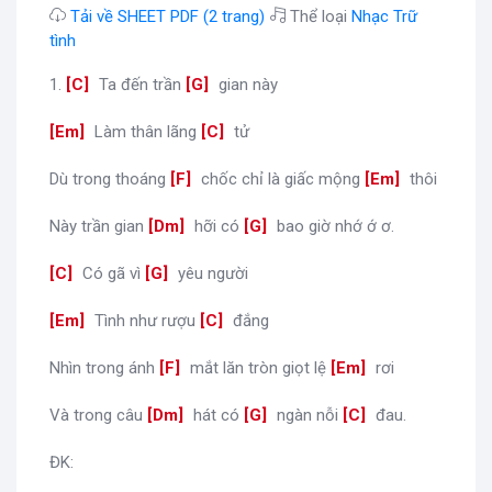
Tải về SHEET PDF (2 trang)
Thể loại
Nhạc Trữ
tình
1.
[
C
]
Ta đến trần
[
G
]
gian này
[
Em
]
Làm thân lãng
[
C
]
tử
Dù trong thoáng
[
F
]
chốc chỉ là giấc mộng
[
Em
]
thôi
Này trần gian
[
Dm
]
hỡi có
[
G
]
bao giờ nhớ ớ ơ.
[
C
]
Có gã vì
[
G
]
yêu người
[
Em
]
Tình như rượu
[
C
]
đắng
Nhìn trong ánh
[
F
]
mắt lăn tròn giọt lệ
[
Em
]
rơi
Và trong câu
[
Dm
]
hát có
[
G
]
ngàn nỗi
[
C
]
đau.
ĐK: