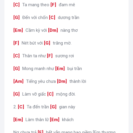
[
C
]
Ta mang theo
[
F
]
đam mê
[
G
]
Đến với chốn
[
C
]
dương trần
[
Em
]
Cầm kỳ với
[
Dm
]
nàng thơ
[
F
]
Nét bút với
[
G
]
trăng mờ.
[
C
]
Thân ta như
[
F
]
sương rơi
[
G
]
Mong manh như
[
Em
]
bụi trần
[
Am
]
Tiếng yêu chưa
[
Dm
]
thành lời
[
G
]
Làm vỡ giấc
[
C
]
mộng đời.
2.
[
C
]
Ta đến trần
[
G
]
gian này
[
Em
]
Làm thân lữ
[
Em
]
khách
Nợ chưa trả
[
F
]
hết vẫn mang bao niềm [Em thương