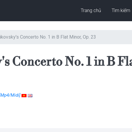
Trang chủ
Tìm kiếm
ikovsky's Concerto No. 1 in B Flat Minor, Op. 23
s Concerto No. 1 in B Fl
[Mp4/Midi]