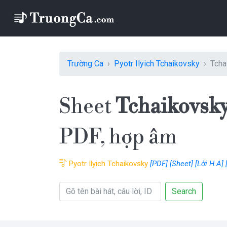
Trường Ca
Pyotr Ilyich Tchaikovsky
Tcha
Sheet
Tchaikovsky'
PDF, hợp âm
Pyotr Ilyich Tchaikovsky
[PDF]
[Sheet]
[Lời H.A]
Search