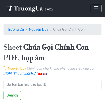
Trường Ca
Nguyễn Duy
Chúa Gọi Chính Con
Sheet
Chúa Gọi Chính Con
PDF, hợp âm
Nguyễn Duy
Chính con chứ không phải công việc của con
[PDF]
[Sheet]
[Lời H.A]
Search