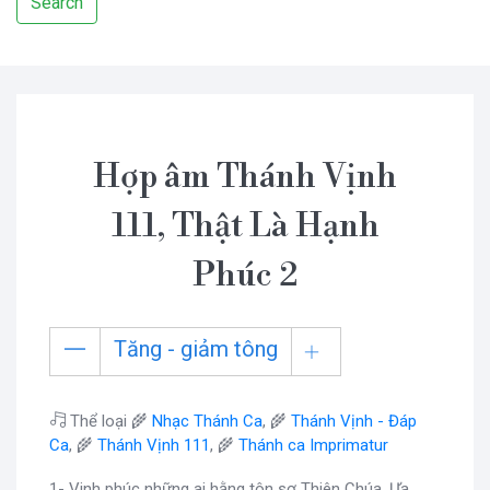
Search
Hợp âm Thánh Vịnh
111, Thật Là Hạnh
Phúc 2
Tăng - giảm tông
Thể loại 🌾
Nhạc Thánh Ca
, 🌾
Thánh Vịnh - Đáp
Ca
, 🌾
Thánh Vịnh 111
, 🌾
Thánh ca Imprimatur
1- Vinh phúc những ai hằng tôn sợ Thiên Chúa. Ưa