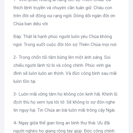
thích lệnh truyền và chuyên cần tuân giữ. Cháu con
trên đời sẽ đông vui rạng ngời. Dòng dõi ngàn đời ơn
Chúa ban diệu vời.
Đáp: Thật là hạnh phúc người luôn yêu Chúa không
ngơi. Trong suốt cuộc đời tôn sợ Thiên Chúa mọi nơi.
2- Trong chốn tối tăm bừng lên một ánh sáng. Soi
chiếu người lành từ bi và công chính. Phúc vinh gia
đình sẽ luôn luôn an thịnh. Và đức công bình sau mãi
luôn tồn tại.
3- Luôn mãi vững tâm họ không còn kinh hãi. Khinh lũ
địch thù họ xem tựa tôi tớ. Sẽ không lo sợ đón nghe
tin nguy hại. Tin Chúa an bài luôn mãi trông cậy Ngài.
4- Ngay giữa thế gian lòng an bình thư thái. Ưu đãi
người nghèo họ giang rộng tay giúp. Đức công chính