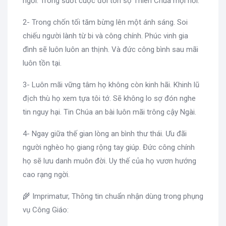
ngơi. Trong suốt cuộc đời tôn sợ Thiên Chúa mọi nơi.
2- Trong chốn tối tăm bừng lên một ánh sáng. Soi
chiếu người lành từ bi và công chính. Phúc vinh gia
đình sẽ luôn luôn an thịnh. Và đức công bình sau mãi
luôn tồn tại.
3- Luôn mãi vững tâm họ không còn kinh hãi. Khinh lũ
địch thù họ xem tựa tôi tớ. Sẽ không lo sợ đón nghe
tin nguy hại. Tin Chúa an bài luôn mãi trông cậy Ngài.
4- Ngay giữa thế gian lòng an bình thư thái. Ưu đãi
người nghèo họ giang rộng tay giúp. Đức công chính
họ sẽ lưu danh muôn đời. Uy thế của họ vươn hướng
cao rạng ngời.
🌾 Imprimatur, Thông tin chuẩn nhận dùng trong phụng
vụ Công Giáo: