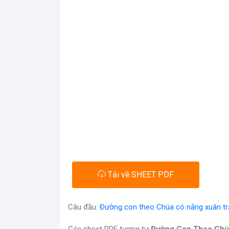
Tải về SHEET PDF
Câu đầu:
Đường con theo Chúa có nắng xuân trả
Các sheet PDF tương tự
Đường Con Theo Chú