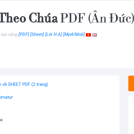
Theo Chúa
PDF (Ân Đức)
 lụa vàng
[PDF]
[Sheet]
[Lời H.A]
[Mp4/Midi]
i về SHEET PDF (2 trang)
imatur
a
: