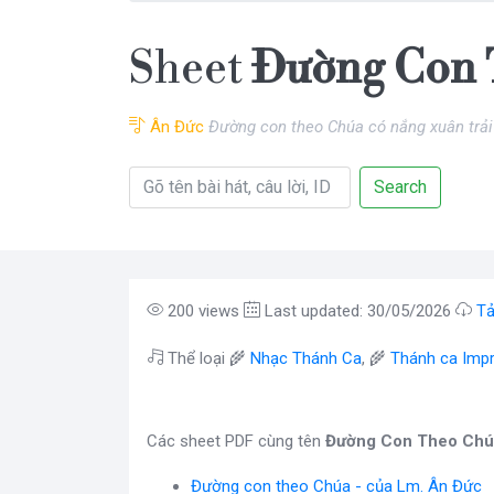
Sheet
Đường Con 
Ân Đức
Đường con theo Chúa có nắng xuân trải
Search
200 views
Last updated: 30/05/2026
Tả
Thể loại 🌾
Nhạc Thánh Ca
, 🌾
Thánh ca Impr
Các sheet PDF cùng tên
Đường Con Theo Chú
Đường con theo Chúa - của Lm. Ân Đức