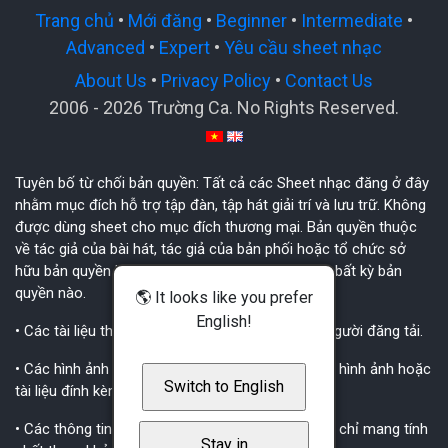
Trang chủ
•
Mới đăng
•
Beginner
•
Intermediate
•
Advanced
•
Expert
•
Yêu cầu sheet nhạc
About Us
•
Privacy Policy
•
Contact Us
2006 - 2026 Trường Ca. No Rights Reserved.
Tuyên bố từ chối bản quyền: Tất cả các Sheet nhạc đăng ở đây
nhằm mục đích hỗ trợ tập đàn, tập hát giải trí và lưu trữ. Không
được dùng sheet cho mục đích thương mại. Bản quyền thuộc
về tác giả của bài hát, tác giả của bản phối hoặc tổ chức sở
hữu bản quyền bài hát. TruongCa.com không giữ bất kỳ bản
quyền nào.
🌎 It looks like you prefer
English!
• Các tài liệu thuộc bản quyền của tác giả hoặc người đăng tải.
• Các hình ảnh thuộc bản quyền đã được ghi trên hình ảnh hoặc
Switch to English
tài liệu đính kèm.
• Các thông tin, nhận định, các gợi ý trong tài liệu chỉ mang tính
Stay in