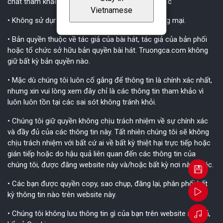
chất tham khảo, không mang thêm ý nghĩa gì khác
Vietnamese
• Không sử dụng các tài liệu cho mục đích thương mại.
• Bản quyền thuộc về tác giả của bài hát, tác giả của bản phối
hoặc tổ chức sở hữu bản quyền bài hát. Truongca.com không
giữ bất kỳ bản quyền nào.
• Mặc dù chúng tôi luôn cố gắng để thông tin là chính xác nhất,
nhưng xin vui lòng xem đây chỉ là các thông tin tham khảo vì
luôn luôn tồn tại các sai sót không tránh khỏi.
• Chúng tôi giữ quyền không chịu trách nhiệm về sự chính xác
và đầy đủ của các thông tin này. Tất nhiên chúng tôi sẽ không
chịu trách nhiệm với bất cứ ai về bất kỳ thiệt hại trực tiếp hoặc
gián tiếp hoặc do hậu quả liên quan đến các thông tin của
chúng tôi, được đăng website này và/hoặc bất kỳ nơi nào khác.
• Các bạn được quyền copy, sao chụp, đăng lại, phân phối bất
kỳ thông tin nào trên website này.
• Chúng tôi không lưu thông tin gì của bạn trên website này cả,