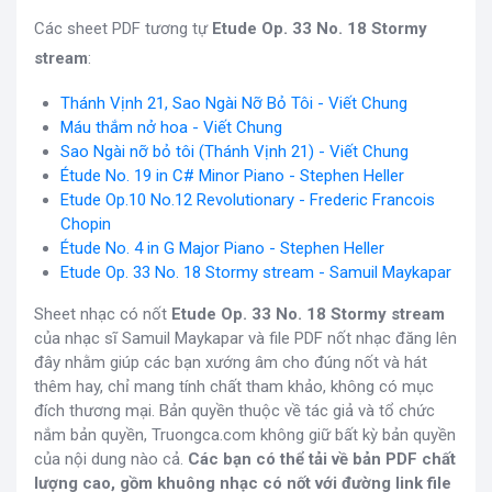
Các sheet PDF tương tự
Etude Op. 33 No. 18 Stormy
stream
:
Thánh Vịnh 21, Sao Ngài Nỡ Bỏ Tôi - Viết Chung
Máu thắm nở hoa - Viết Chung
Sao Ngài nỡ bỏ tôi (Thánh Vịnh 21) - Viết Chung
Étude No. 19 in C# Minor Piano - Stephen Heller
Etude Op.10 No.12 Revolutionary - Frederic Francois
Chopin
Étude No. 4 in G Major Piano - Stephen Heller
Etude Op. 33 No. 18 Stormy stream - Samuil Maykapar
Sheet nhạc có nốt
Etude Op. 33 No. 18 Stormy stream
của nhạc sĩ Samuil Maykapar và file PDF nốt nhạc đăng lên
đây nhằm giúp các bạn xướng âm cho đúng nốt và hát
thêm hay, chỉ mang tính chất tham khảo, không có mục
đích thương mại. Bản quyền thuộc về tác giả và tổ chức
nắm bản quyền, Truongca.com không giữ bất kỳ bản quyền
của nội dung nào cả.
Các bạn có thể tải về bản PDF chất
lượng cao, gồm khuông nhạc có nốt với đường link file