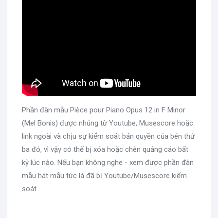
Phần đàn mẫu Pièce pour Piano Opus 12 in F Minor
(Mel Bonis) được nhúng từ Youtube, Musescore hoặc
link ngoài và chịu sự kiểm soát bản quyền của bên thứ
ba đó, vì vậy có thể bị xóa hoặc chèn quảng cáo bất
kỳ lúc nào. Nếu bạn không nghe - xem được phần đàn
mẫu hát mẫu tức là đã bị Youtube/Musescore kiểm
soát.