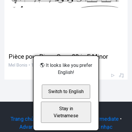
Pièce pour Piano Opus 28 in F Minor
🌎 It looks like you prefer
Mel Bonis • 142 views
English!
Switch to English
Stay in
Vietnamese
Trang chủ
•
Mới đăng
•
Beginner
•
Intermediate
•
Advanced
•
Expert
•
Yêu cầu sheet nhạc