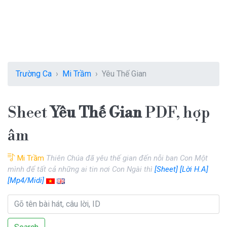
Trường Ca
Mi Trầm
Yêu Thế Gian
Sheet
Yêu Thế Gian
PDF, hợp
âm
Mi Trầm
Thiên Chúa đã yêu thế gian đến nỗi ban Con Một
mình để tất cả những ai tin nơi Con Ngài thì
[Sheet]
[Lời H.A]
[Mp4/Midi]