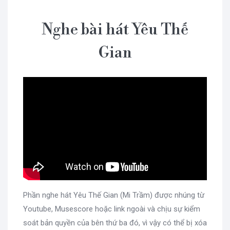
Nghe bài hát Yêu Thế
Gian
Phần nghe hát Yêu Thế Gian (Mi Trầm) được nhúng từ
Youtube, Musescore hoặc link ngoài và chịu sự kiểm
soát bản quyền của bên thứ ba đó, vì vậy có thể bị xóa