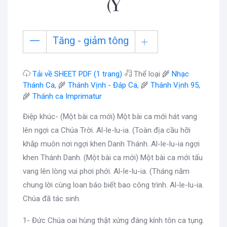
(Ý
Tăng - giảm tông
Tải về SHEET PDF (1 trang)
Thể loại 🌾
Nhạc
Thánh Ca
, 🌾
Thánh Vịnh - Đáp Ca
, 🌾
Thánh Vịnh 95
,
🌾
Thánh ca Imprimatur
Điệp khúc- (Một bài ca mới) Một bài ca mới hát vang
lên ngợi ca Chúa Trời. Al-le-lu-ia. (Toàn địa cầu hỡi
khắp muôn nơi ngợi khen Danh Thánh. Al-le-lu-ia ngợi
khen Thánh Danh. (Một bài ca mới) Một bài ca mới tấu
vang lên lòng vui phơi phới. Al-le-lu-ia. (Tháng năm
chung lời cùng loan báo biết bao công trình. Al-le-lu-ia.
Chúa đã tác sinh.
1- Đức Chúa oai hùng thật xứng đáng kính tôn ca tụng.