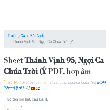
Trường Ca
Bùi Ninh
Thánh Vịnh 95, Ngợi Ca Chúa Trời (Ý
Sheet
Thánh Vịnh 95, Ngợi Ca
Chúa Trời (Ý
PDF, hợp âm
Bùi Ninh
Một bài ca mới hát vang lên ngợi ca Chúa Trời
[PDF]
[Sheet]
[Lời H.A]