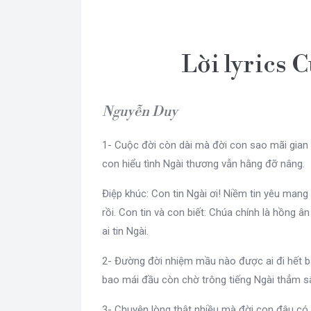
Lời lyrics 
Nguyễn Duy
1- Cuộc đời còn dài mà đời con sao mãi gian 
con hiểu tình Ngài thương vẫn hằng đỡ nâng.
Điệp khúc: Con tin Ngài ơi! Niềm tin yêu mang 
rồi. Con tin và con biết: Chúa chính là hồng 
ai tin Ngài.
2- Đường đời nhiệm mầu nào được ai đi hết b
bao mái đầu còn chờ trông tiếng Ngài thẳm s
3- Chuyện lòng thật nhiều mà đời con đâu có 