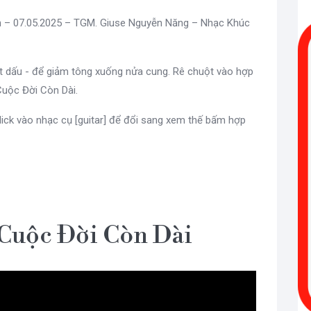
òn – 07.05.2025 – TGM. Giuse Nguyễn Năng – Nhạc Khúc
út dấu - để giảm tông xuống nửa cung. Rê chuột vào hợp
uộc Đời Còn Dài.
lick vào nhạc cụ [guitar] để đổi sang xem thế bấm hợp
 Cuộc Đời Còn Dài