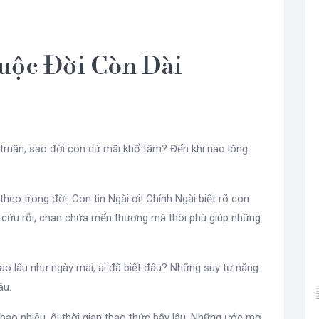
Cuộc Đời Còn Dài
truân, sao đời con cứ mãi khổ tâm? Đến khi nao lòng
theo trong đời. Con tin Ngài ơi! Chính Ngài biết rõ con
ân cứu rỗi, chan chứa mến thương mà thôi phù giúp những
ao lâu như ngày mai, ai đã biết đâu? Những suy tư nặng
âu.
bao nhiêu, ối thời gian thao thức bấy lâu. Những ước mơ