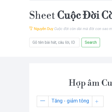
Sheet
Cuộc Đời C
Nguyễn Duy
Cuộc đời còn dài mà đời con sao m
Search
Hợp âm Cu
Tăng - giảm tông