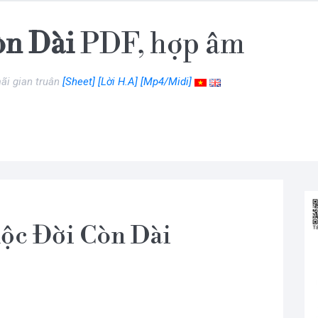
òn Dài
PDF, hợp âm
ãi gian truân
[Sheet]
[Lời H.A]
[Mp4/Midi]
ộc Đời Còn Dài