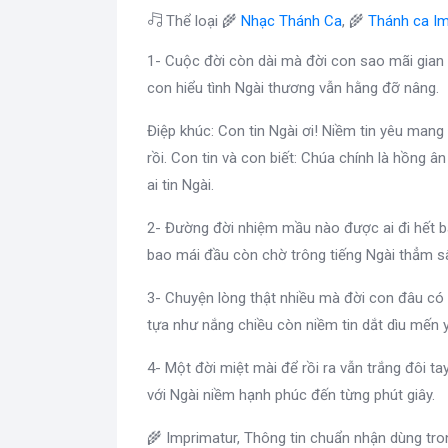
Thể loại 🌾
Nhạc Thánh Ca
, 🌾
Thánh ca Im
1- Cuộc đời còn dài mà đời con sao mãi gian 
con hiểu tình Ngài thương vẫn hằng đỡ nâng.
Điệp khúc: Con tin Ngài ơi! Niềm tin yêu mang 
rồi. Con tin và con biết: Chúa chính là hồng 
ai tin Ngài.
2- Đường đời nhiệm mầu nào được ai đi hết b
bao mái đầu còn chờ trông tiếng Ngài thẳm s
3- Chuyện lòng thật nhiều mà đời con đâu có 
tựa như nắng chiều còn niềm tin dắt dìu mến 
4- Một đời miệt mài để rồi ra vẫn trắng đôi ta
với Ngài niềm hạnh phúc đến từng phút giây.
🌾 Imprimatur, Thông tin chuẩn nhận dùng tr