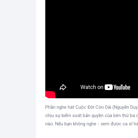
Phần nghe hát Cuộc Đời Còn Dài (Nguyễn Duy
chịu sự kiểm soát bản quyền của bên thứ ba đ
nào. Nếu bạn không nghe - xem được ca sĩ há