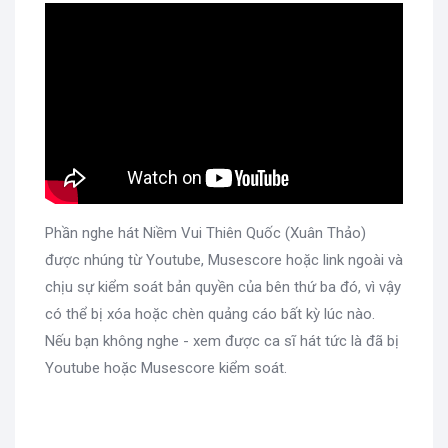
Phần nghe hát Niềm Vui Thiên Quốc (Xuân Thảo)
được nhúng từ Youtube, Musescore hoặc link ngoài và
chịu sự kiểm soát bản quyền của bên thứ ba đó, vì vậy
có thể bị xóa hoặc chèn quảng cáo bất kỳ lúc nào.
Nếu bạn không nghe - xem được ca sĩ hát tức là đã bị
Youtube hoặc Musescore kiểm soát.