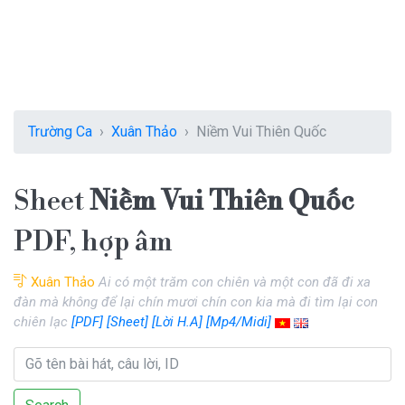
Trường Ca
Xuân Thảo
Niềm Vui Thiên Quốc
Sheet
Niềm Vui Thiên Quốc
PDF, hợp âm
Xuân Thảo
Ai có một trăm con chiên và một con đã đi xa
đàn mà không để lại chín mươi chín con kia mà đi tìm lại con
chiên lạc
[PDF]
[Sheet]
[Lời H.A]
[Mp4/Midi]