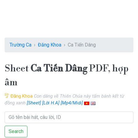
Trường Ca
Đăng Khoa
Ca Tiến Dâng
Sheet
Ca Tiến Dâng
PDF, hợp
âm
Đăng Khoa
Con dâng về Thiên Chúa này tấm bánh kết từ
đồng xanh
[Sheet]
[Lời H.A]
[Mp4/Midi]
Search