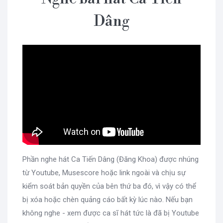
Dâng
Phần nghe hát Ca Tiến Dâng (Đăng Khoa) được nhúng
từ Youtube, Musescore hoặc link ngoài và chịu sự
kiểm soát bản quyền của bên thứ ba đó, vì vậy có thể
bị xóa hoặc chèn quảng cáo bất kỳ lúc nào. Nếu bạn
không nghe - xem được ca sĩ hát tức là đã bị Youtube