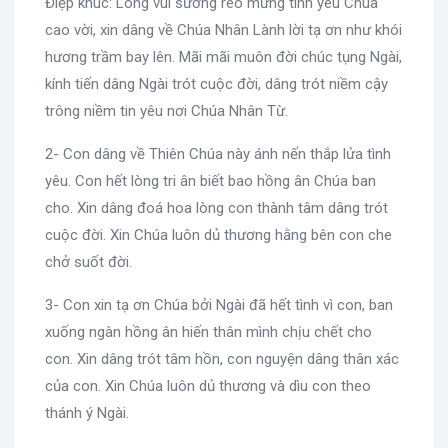
Điệp khúc: Lòng vui sướng reo mừng tình yêu Chúa
cao vời, xin dâng về Chúa Nhân Lành lời tạ ơn như khói
hương trầm bay lên. Mãi mãi muôn đời chúc tụng Ngài,
kính tiến dâng Ngài trót cuộc đời, dâng trót niềm cậy
trông niềm tin yêu nơi Chúa Nhân Từ.
2- Con dâng về Thiên Chúa này ánh nến thắp lửa tình
yêu. Con hết lòng tri ân biết bao hồng ân Chúa ban
cho. Xin dâng đoá hoa lòng con thành tâm dâng trót
cuộc đời. Xin Chúa luôn dủ thương hằng bên con che
chở suốt đời.
3- Con xin tạ ơn Chúa bởi Ngài đã hết tình vì con, ban
xuống ngàn hồng ân hiến thân mình chịu chết cho
con. Xin dâng trót tâm hồn, con nguyện dâng thân xác
của con. Xin Chúa luôn dủ thương và dìu con theo
thánh ý Ngài.