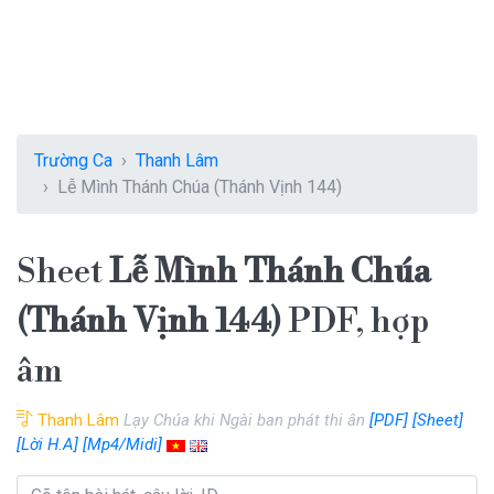
Trường Ca
Thanh Lâm
Lễ Mình Thánh Chúa (Thánh Vịnh 144)
Sheet
Lễ Mình Thánh Chúa
(Thánh Vịnh 144)
PDF, hợp
âm
Thanh Lâm
Lạy Chúa khi Ngài ban phát thi ân
[PDF]
[Sheet]
[Lời H.A]
[Mp4/Midi]