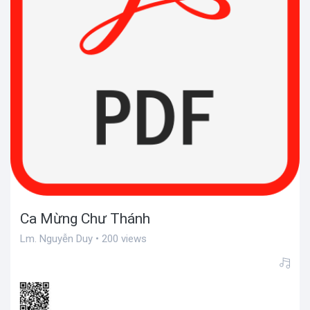
Ca Mừng Chư Thánh
Lm. Nguyễn Duy • 200 views