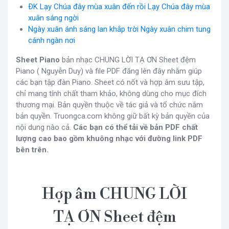
ÐK Lạy Chúa đây mùa xuân đến rồi Lạy Chúa đây mùa
xuân sáng ngời
Ngày xuân ánh sáng lan khắp trời Ngày xuân chim tung
cánh ngàn nơi
Sheet Piano
bản nhạc CHUNG LỜI TẠ ƠN Sheet đệm
Piano ( Nguyễn Duy) và file PDF đăng lên đây nhằm giúp
các bạn tập đàn Piano. Sheet có nốt và hợp âm sưu tập,
chỉ mang tính chất tham khảo, không dùng cho mục đích
thương mại. Bản quyền thuộc về tác giả và tổ chức nắm
bản quyền. Truongca.com không giữ bất kỳ bản quyền của
nội dung nào cả.
Các bạn có thể tải về bản PDF chất
lượng cao bao gồm khuông nhạc với đường link PDF
bên trên.
Hợp âm CHUNG LỜI
TẠ ƠN Sheet đệm