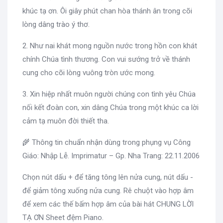
khúc tạ ơn. Ôi giây phút chan hòa thánh ân trong cõi
lòng dâng trào ý thơ.
2. Như nai khát mong nguồn nước trong hồn con khát
chính Chúa tình thương. Con vui sướng trở về thánh
cung cho cõi lòng vuông tròn ước mong.
3. Xin hiệp nhất muôn người chúng con tình yêu Chúa
nối kết đoàn con, xin dâng Chúa trong một khúc ca lời
cảm tạ muôn đời thiết tha.
🌾 Thông tin chuẩn nhận dùng trong phụng vụ Công
Giáo: Nhập Lễ. Imprimatur – Gp. Nha Trang: 22.11.2006
Chọn nút dấu + để tăng tông lên nửa cung, nút dấu -
để giảm tông xuống nửa cung. Rê chuột vào hợp âm
để xem các thế bấm hợp âm của bài hát CHUNG LỜI
TẠ ƠN Sheet đệm Piano.