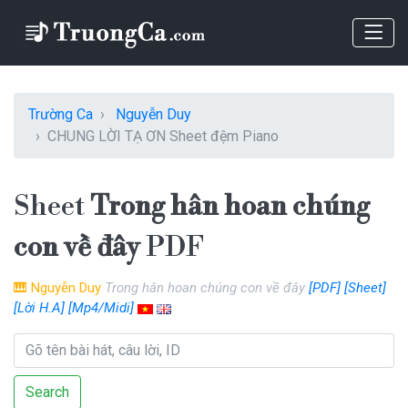
Trường Ca
Nguyễn Duy
CHUNG LỜI TẠ ƠN Sheet đệm Piano
Sheet
Trong hân hoan chúng
con về đây
PDF
🎹
Nguyễn Duy
Trong hân hoan chúng con về đây
[PDF]
[Sheet]
[Lời H.A]
[Mp4/Midi]
Search