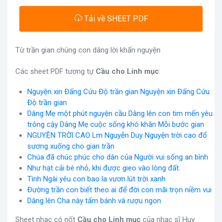
Tải về SHEET PDF
Từ trần gian chúng con dâng lời khẩn nguyện
Các sheet PDF tương tự
Cầu cho Linh mục
:
Nguyện xin Đấng Cứu Độ trần gian Nguyện xin Đấng Cứu
Độ trần gian
Dâng Mẹ một phút nguyện cầu Dâng lên con tim mến yêu
trông cậy Dâng Mẹ cuộc sống khó khăn Mỗi bước gian
NGUYỆN TRỜI CAO Lm Nguyễn Duy Nguyện trời cao đổ
sương xuống cho gian trần
Chúa đã chúc phúc cho dân của Người vui sống an bình
Như hạt cải bé nhỏ, khi được gieo vào lòng đất.
Tình Ngài yêu con bao la vươn lút trời xanh
Đường trần con biết theo ai để đời con mãi trọn niềm vui
Dâng lên Cha này tấm bánh và rượu ngon
Sheet nhạc có nốt
Cầu cho Linh mục
của nhạc sĩ Huy