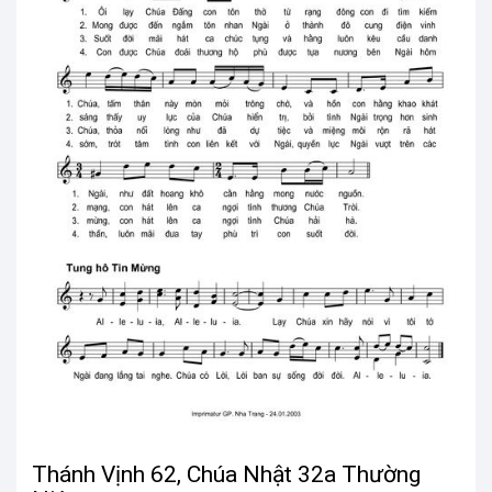
Thánh Vịnh 62, Chúa Nhật 32a Thường