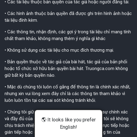
• Các tài liệu thuộc bản quyền của tác giả hoặc người đăng tải.
• Các hình ảnh thuộc bản quyền đã được ghi trên hình ảnh hoặc
tài liệu đính kèm.
• Các thông tin, nhận định, các gợi ý trong tài liệu chỉ mang tính
chất tham khảo, không mang thêm ý nghĩa gì khác
• Không sử dụng các tài liệu cho mục đích thương mại.
• Bản quyền thuộc về tác giả của bài hát, tác giả của bản phối
hoặc tổ chức sở hữu bản quyền bài hát. Truongca.com không
giữ bất kỳ bản quyền nào.
• Mặc dù chúng tôi luôn cố gắng để thông tin là chính xác nhất,
nhưng xin vui lòng xem đây chỉ là các thông tin tham khảo vì
luôn luôn tồn tại các sai sót không tránh khỏi.
• Chúng tôi giữ quyền không chịu trách nhiệm về sự chính xác
và đầy đủ của các thông tin này. Tất nhiên chúng tôi sẽ không
🌎 It looks like you prefer
chịu trách nhiệm với bất cứ ai về bất kỳ thiệt hại trực tiếp hoặc
English!
gián tiếp hoặc do hậu quả liên quan đến các thông tin của