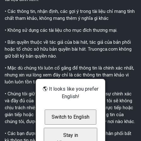
• Các thông tin, nhận định, các gợi ý trong tài liệu chỉ mang tính
chất tham khảo, không mang thêm ý nghĩa gì khác
• Không sử dụng các tài liệu cho mục đích thương mại.
• Bản quyền thuộc về tác giả của bài hát, tác giả của bản phối
hoặc tổ chức sở hữu bản quyền bài hát. Truongca.com không
giữ bất kỳ bản quyền nào.
• Mặc dù chúng tôi luôn cố gắng để thông tin là chính xác nhất,
nhưng xin vui lòng xem đây chỉ là các thông tin tham khảo vì
luôn luôn tồn tại các sai sót không tránh khỏi.
🌎 It looks like you prefer
• Chúng tôi giữ quyền không chịu trách nhiệm về sự chính xác
English!
và đầy đủ của các thông tin này. Tất nhiên chúng tôi sẽ không
chịu trách nhiệm với bất cứ ai về bất kỳ thiệt hại trực tiếp hoặc
gián tiếp hoặc do hậu quả liên quan đến các thông tin của
Switch to English
chúng tôi, được đăng website này và/hoặc bất kỳ nơi nào khác.
• Các bạn được quyền copy, sao chụp, đăng lại, phân phối bất
Stay in
kỳ thông tin nào trên website này.