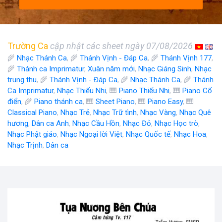
Trường Ca
cập nhật các sheet ngày 07/08/2026
🌾
Nhạc Thánh Ca
, 🌾
Thánh Vịnh - Đáp Ca
, 🌾
Thánh Vịnh 177
,
🌾
Thánh ca Imprimatur
,
Xuân năm mới
,
Nhạc Giáng Sinh
,
Nhạc
trung thu
, 🌾
Thánh Vịnh - Đáp Ca
, 🌾
Nhạc Thánh Ca
, 🌾
Thánh
Ca Imprimatur
,
Nhạc Thiếu Nhi
, 🎹
Piano Thiếu Nhi
, 🎹
Piano Cổ
điển
, 🌾
Piano thánh ca
, 🎹
Sheet Piano
, 🎹
Piano Easy
, 🎹
Classical Piano
,
Nhạc Trẻ
,
Nhạc Trữ tình
,
Nhạc Vàng
,
Nhạc Quê
hương
,
Dân ca Anh
,
Nhạc Cầu Hồn
,
Nhạc Đỏ
,
Nhạc Học trò
,
Nhạc Phật giáo
,
Nhạc Ngoại lời Việt
,
Nhạc Quốc tế
,
Nhạc Hoa
,
Nhạc Trịnh
,
Dân ca