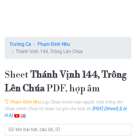
Trường Ca
Phạm Đình Nhu
Thánh Vịnh 144, Trông Lên Chúa
Sheet
Thánh Vịnh 144, Trông
Lên Chúa
PDF, hợp âm
Phạm Đình Nhu
Lạy Chúa muôn loài ngước mắt trông lên
Chúa chính Chúa từ nhân cứ giờ cho bữa ăn
[PDF]
[Sheet]
[Lời
H.A]