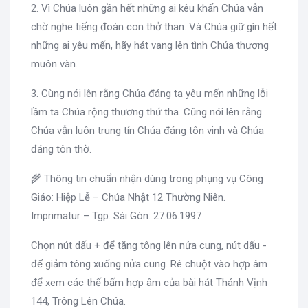
2. Vì Chúa luôn gần hết những ai kêu khấn Chúa vẫn
chờ nghe tiếng đoàn con thở than. Và Chúa giữ gìn hết
những ai yêu mến, hãy hát vang lên tình Chúa thương
muôn vàn.
3. Cùng nói lên rằng Chúa đáng ta yêu mến những lỗi
lầm ta Chúa rộng thương thứ tha. Cũng nói lên rằng
Chúa vẫn luôn trung tín Chúa đáng tôn vinh và Chúa
đáng tôn thờ.
🌾 Thông tin chuẩn nhận dùng trong phụng vụ Công
Giáo: Hiệp Lễ – Chúa Nhật 12 Thường Niên.
Imprimatur – Tgp. Sài Gòn: 27.06.1997
Chọn nút dấu + để tăng tông lên nửa cung, nút dấu -
để giảm tông xuống nửa cung. Rê chuột vào hợp âm
để xem các thế bấm hợp âm của bài hát Thánh Vịnh
144, Trông Lên Chúa.