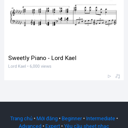
Sweetly Piano - Lord Kael
Lord Kael • 6,000 views
Trang chủ
•
Mới đăng
•
Beginner
•
Intermediate
•
Advanced
•
Expert
•
Yêu cầu sheet nhạc