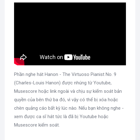
Phần nghe hát Hanon - The Virtuoso Pianist No. 9
(Charles-Louis Hanon) được nhúng từ Youtube,
Musescore hoặc link ngoài và chịu sự kiểm soát bản
quyền của bên thứ ba đó, vì vậy có thể bị xóa hoặc
chèn quảng cáo bất kỳ lúc nào. Nếu bạn không nghe -
xem được ca sĩ hát tức là đã bị Youtube hoặc
Musescore kiểm soát.