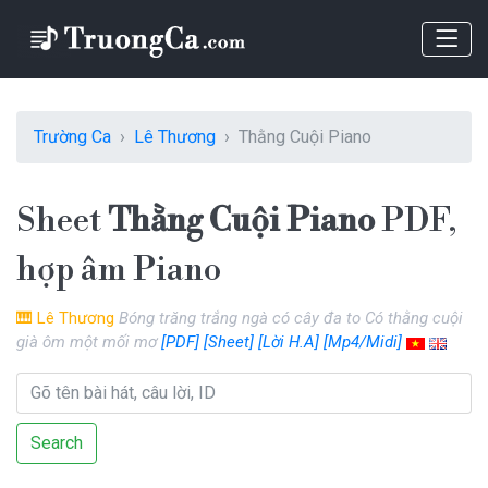
Trường Ca
Lê Thương
Thằng Cuội Piano
Sheet
Thằng Cuội Piano
PDF,
hợp âm Piano
🎹
Lê Thương
Bóng trăng trắng ngà có cây đa to Có thằng cuội
già ôm một mối mơ
[PDF]
[Sheet]
[Lời H.A]
[Mp4/Midi]
Search