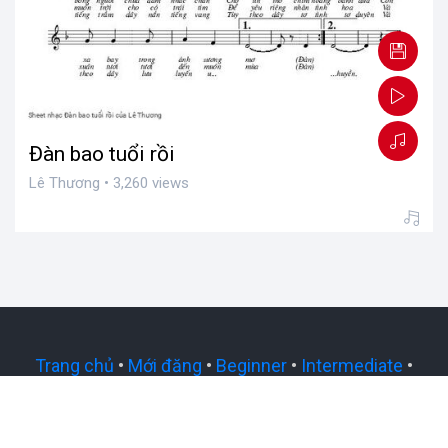
Đàn bao tuổi rồi
Lê Thương • 3,260 views
Trang chủ
•
Mới đăng
•
Beginner
•
Intermediate
•
Advanced
•
Expert
•
Yêu cầu sheet nhạc
About Us
•
Privacy Policy
•
Contact Us