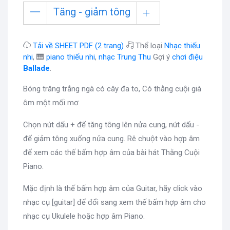
Tăng - giảm tông
Tải về SHEET PDF (2 trang)
Thể loại
Nhạc thiếu
nhi
, 🎹
piano thiếu nhi
,
nhạc Trung Thu
Gợi ý
chơi điệu
Ballade
.
Bóng trăng trắng ngà có cây đa to, Có thằng cuội già
ôm một mối mơ
Chọn nút dấu + để tăng tông lên nửa cung, nút dấu -
để giảm tông xuống nửa cung. Rê chuột vào hợp âm
để xem các thế bấm hợp âm của bài hát Thằng Cuội
Piano.
Mặc định là thế bấm hợp âm của Guitar, hãy click vào
nhạc cụ [guitar] để đổi sang xem thế bấm hợp âm cho
nhạc cụ Ukulele hoặc hợp âm Piano.